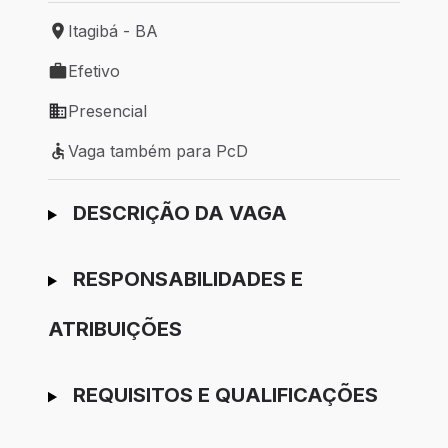
Itagibá - BA
Local de trabalho: Itagibá - BA
Efetivo
Tipo de vaga: Efetivo
Presencial
Modelo de trabalho: Presencial
Vaga também para PcD
Vaga também para PcD
Ir para candidatura
DESCRIÇÃO DA VAGA
RESPONSABILIDADES E
ATRIBUIÇÕES
REQUISITOS E QUALIFICAÇÕES